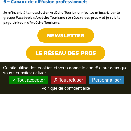
6 – Canaux de diffusion professionnels
Je m’inscris à la newsletter Ardèche Tourisme Infos. Je m’inscris sur le
groupe Facebook « Ardèche Tourisme : le réseau des pros » et je suis la
page LinkedIn d’Ardèche Tourisme.
NEWSLETTER
LE RÉSEAU DES PROS
Ce site utilise des cookies et vous donne le contrôle sur ceux que
LINKEDIN
vous souhaitez activer
Tout accepter
Tout refuser
Personnaliser
Politique de confidentialité
7 – Faire connaître sa nouvelle offre
Lorsque j’ai un projet ou une nouveauté à proposer à la clientèle, je le fais
savoir aux structures autour de moi : office de tourisme, service presse
d’Ardèche Tourisme, Département…
Je contacte le service presse d’Ardèche Tourisme :