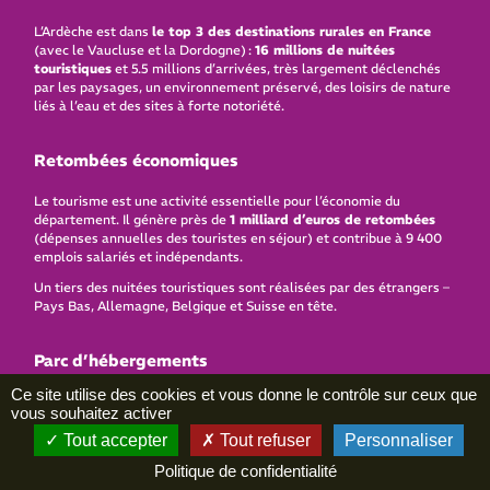
L’Ardèche est dans
le top 3 des destinations rurales en France
(avec le Vaucluse et la Dordogne) :
16 millions de nuitées
touristiques
et 5.5 millions d’arrivées, très largement déclenchés
par les paysages, un environnement préservé, des loisirs de nature
liés à l’eau et des sites à forte notoriété.
Retombées économiques
Le tourisme est une activité essentielle pour l’économie du
département. Il génère près de
1 milliard d’euros de retombées
(dépenses annuelles des touristes en séjour) et contribue à 9 400
emplois salariés et indépendants.
Un tiers des nuitées touristiques sont réalisées par des étrangers –
Pays Bas, Allemagne, Belgique et Suisse en tête.
Parc d’hébergements
Ce site utilise des cookies et vous donne le contrôle sur ceux que
On décompte
120 000 lits touristiques marchands
, soit une offre
vous souhaitez activer
d’hébergement de type « balnéaire » marquée par l’importance de
l’hôtellerie de plein air et du locatif saisonnier.
37 000 résidences
Tout accepter
Tout refuser
Personnaliser
secondaires
sont recensées sur le territoire.
Politique de confidentialité