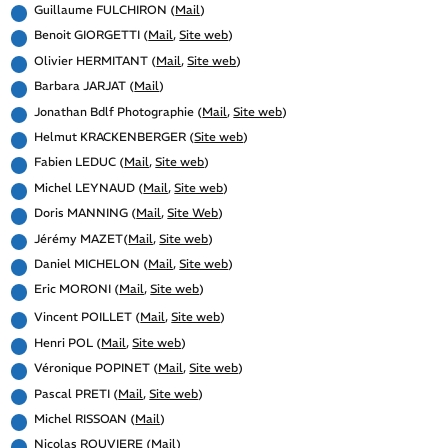
Guillaume FULCHIRON (
Mail
)
Benoit GIORGETTI (
Mail
,
Site web
)
Olivier HERMITANT (
Mail
,
Site web
)
Barbara JARJAT (
Mail
)
Jonathan Bdlf Photographie (
Mail
,
Site web
)
Helmut KRACKENBERGER (
Site web
)
Fabien LEDUC (
Mail
,
Site web
)
Michel LEYNAUD (
Mail
,
Site web
)
Doris MANNING (
Mail
,
Site Web
)
Jérémy MAZET(
Mail
,
Site web
)
Daniel MICHELON (
Mail
,
Site web
)
Eric MORONI (
Mail
,
Site web
)
Vincent POILLET (
Mail
,
Site web
)
Henri POL (
Mail
,
Site web
)
Véronique POPINET (
Mail
,
Site web
)
Pascal PRETI (
Mail
,
Site web
)
Michel RISSOAN (
Mail
)
Nicolas ROUVIERE (
Mail
)