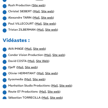
Rush Production (
Site web
)
Christel SIEBERT (
Mail
,
Site web
)
Alexandre TARIN (
Mail
,
Site web
)
Paul VILLECOURT (
Mail
,
Site web
)
Tristan ZILBERMAN (
Mail
,
Site web
)
Vidéastes :
AVA IMAGE (
Mail
,
Site web
)
Condor Vision Production (
Mail
,
Site web
)
David COSTA (
Mail
,
Site Web
)
Djeff
(
Mail
,
Site web
)
Olivier HERMITANT (
Mail
,
Site web
)
Ilyosmedia (
Mail
,
Site web
)
Manhattan Studio Productions (
Mail
,
Site web
)
Route 07 Productions
(
Mail
,
Site web
)
Sébastian TORRECILLA (
Mail
,
Site web
)