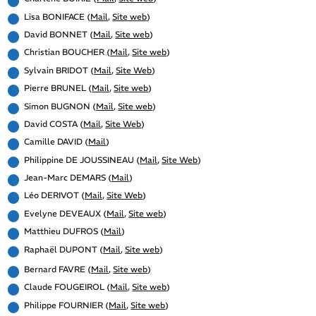
Lisa BONIFACE (
Mail
,
Site web
)
David BONNET (
Mail
,
Site web
)
Christian BOUCHER (
Mail
,
Site web
)
Sylvain BRIDOT (
Mail
,
Site Web
)
Pierre BRUNEL (
Mail
,
Site web
)
Simon BUGNON (
Mail
,
Site web
)
David COSTA (
Mail
,
Site Web
)
Camille DAVID (
Mail
)
Philippine DE JOUSSINEAU (
Mail
,
Site Web
)
Jean-Marc DEMARS (
Mail
)
Léo DERIVOT (
Mail
,
Site Web
)
Evelyne DEVEAUX (
Mail
,
Site web
)
Matthieu DUFROS (
Mail
)
Raphaël DUPONT (
Mail
,
Site web
)
Bernard FAVRE (
Mail
,
Site web
)
Claude FOUGEIROL (
Mail
,
Site web
)
Philippe FOURNIER (
Mail
,
Site web
)