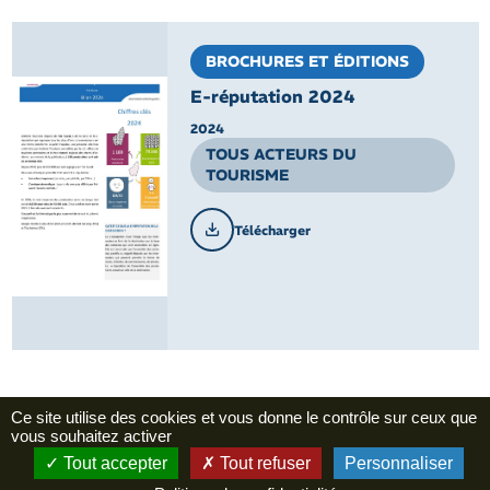
BROCHURES ET ÉDITIONS
E-réputation 2024
2024
TOUS ACTEURS DU
TOURISME
Télécharger
Ce site utilise des cookies et vous donne le contrôle sur ceux que
D’autres services à votre
vous souhaitez activer
disposition
Tout accepter
Tout refuser
Personnaliser