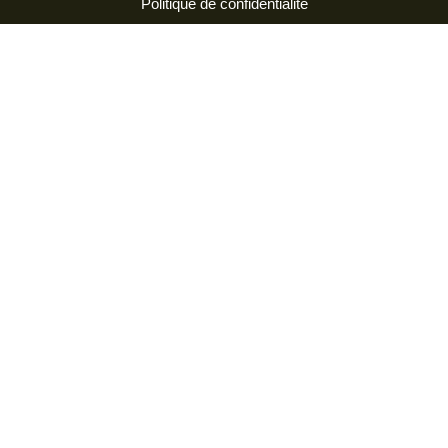
Politique de confidentialité
Dolist : piloter sa Gestion de Relations
Clients
En savoir plus
Ardèche Résa : déployer la vente en ligne
auprès de ses adhérents
En savoir plus