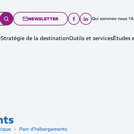
Qui sommes-nous ?
A
NEWSLETTER
e
Stratégie de la destination
Outils et services
Études e
nts
tique
-
Parc d'hébergements