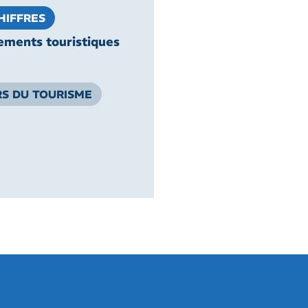
HIFFRES
ements touristiques
S DU TOURISME