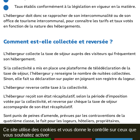
Taux établis conformément à la législation en vigueur en la matière.
L’hébergeur doit donc se rapprocher de son intercommunalité ou de son
office de tourisme intercommunal, pour connaître les tarifs et taux votés
en fonction de la nature des hébergements.
Comment est-elle collectée et reversée ?
L’hébergeur collecte la taxe de séjour auprès des visiteurs qui fréquentent
son hébergement.
Si la collectivité a mis en place une plateforme de télédéclaration de la
taxe de séjour, l’hébergeur y renseigne le nombre de nuitées collectées.
Sinon, elle fait sa déclaration sur papier en joignant son registre du logeur.
L’hébergeur reverse cette taxe à la collectivité.
L’hébergeur reçoit son état récapitulatif, selon la période d’imposition
votée par la collectivité, et reverse par chèque la taxe de séjour
accompagnée de son état récapitulatif.
Sont punis de peines d’amende, prévues par les contraventions de la
quatrième classe, le fait pour les logeurs, hôteliers, propriétaires,
intermédiaires et professionnels mentionnés à l’article L 2333-34, de ne
Ce site utilise des cookies et vous donne le contrôle sur ceux que
pas avoir reversé le montant de la taxe de séjour due dans les conditions
vous souhaitez activer
et délais.