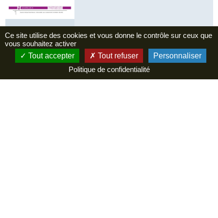
Ce site utilise des cookies et vous donne le contrôle sur ceux que
vous souhaitez activer
Tout accepter
Tout refuser
Personnaliser
Politique de confidentialité
Agence de Développement Touristique de
l’Ardèche
Pôle de Bésignoles, 6 Route des Mines
07000 Privas
04 75 64 04 66
HORAIRES ET CONTACT