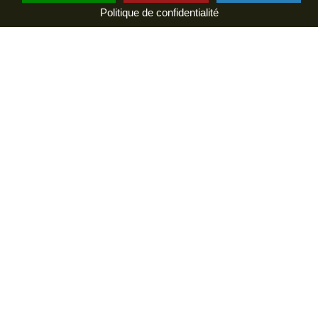
Politique de confidentialité
INFOS SUPPLÉMENTAIRES SUR ATOUT
FRANCE
Fiches juridiques, fiscales et
sociales
RÈGLEMENTATION
PRL / HLL – Fiche juridique
2026
HÉBERGEURS
Télécharger