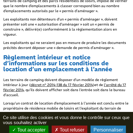
terrains de camping et des parcs résidentiels de loisirs, impose de vérifier
que le nombre d’emplacements à classer correspond bien au nombre
d’emplacements autorisés par le « permis d’aménager ».
Les exploitants non détenteurs d’un « permis d’aménager », doivent
présenter soit une « autorisation d’aménager » soit un « permis de
construire », délivré(e) conformément à la réglementation alors en
vigueur.
Les exploitants qui ne seraient pas en mesure de produire les documents
précités devront déposer une « demande de permis d’aménager ».
Règlement intérieur et notice
d’informations sur les conditions de
location d’un emplacement à l’année
Les terrains de camping doivent disposer d’un modèle de règlement
intérieur à jour (
décret n° 2014-138 du 17 février 2014
)et de
l’arrêté du 17
février 2014
, qu’ils doivent afficher soit dans l’entrée soit dans le bureau
d’accueil.
Lorsqu’un contrat de location d’emplacement à l’année est conclu entre le
propriétaire de résidence mobile de loisirs et l’exploitant du terrain de
camping, ce dernier devra lui remettre le règlement intérieur et la notice
Ce site utilise des cookies et vous donne le contrôle sur ceux que
d’informations.
vous souhaitez activer
Il s’agit d’un modèle qui sert de base. Il n’est donc pas modifiable mais peut
Tout accepter
Tout refuser
Personnaliser
être complété par l’exploitant pour une spécificité.