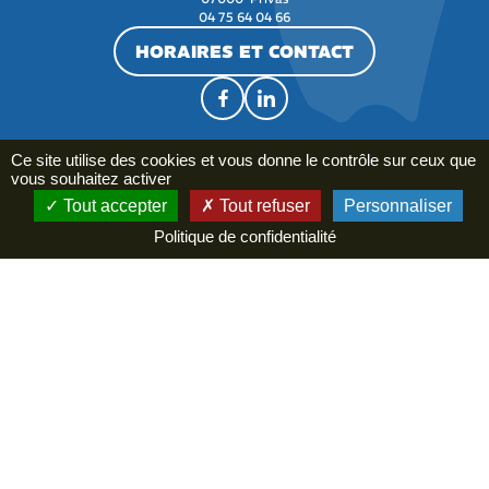
04 75 64 04 66
HORAIRES ET CONTACT
Ce site utilise des cookies et vous donne le contrôle sur ceux que
vous souhaitez activer
Tout accepter
Tout refuser
Personnaliser
Le tourisme en Ardèche
Politique de confidentialité
Stratégie de la destination
Outils et services
Études et chiffres
Qui sommes-nous ?
Agenda
Actualités
Contact
Ardèche Guide
Espace groupes
Espace presse
Passerelles patrimoines
NEWSLETTER