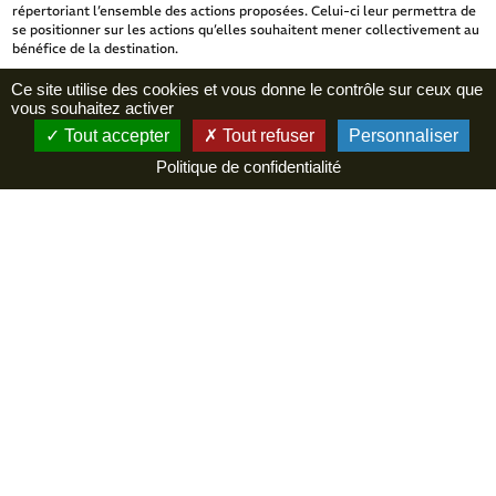
répertoriant l’ensemble des actions proposées. Celui-ci leur permettra de
se positionner sur les actions qu’elles souhaitent mener collectivement au
bénéfice de la destination.
Ce site utilise des cookies et vous donne le contrôle sur ceux que
Invitation
vous souhaitez activer
Tout accepter
Tout refuser
Personnaliser
Sont invités à participer à cette journée les offices de tourisme, les
Politique de confidentialité
intercommunalités, les représentants des filières touristiques et les
acteurs territoriaux
Les invitations seront transmises courant octobre.
Pour en savoir plus sur l’élaboration du Plan d’actions partagé :
PRÉPARATION DU PLAN D’ACTIONS PARTAGÉ
2025